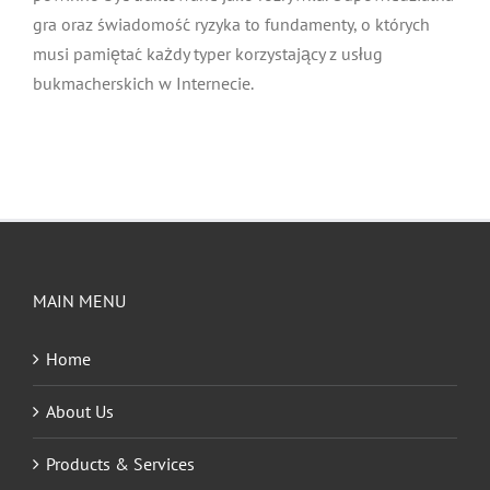
gra oraz świadomość ryzyka to fundamenty, o których
musi pamiętać każdy typer korzystający z usług
bukmacherskich w Internecie.
MAIN MENU
Home
About Us
Products & Services