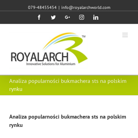
079-48455454
|
info@royalarchworld.com
Facebook
Twitter
Google+
Instagram
Linkedin
Analiza popularności bukmachera sts na polskim
rynku
Analiza popularności bukmachera sts na polskim
rynku