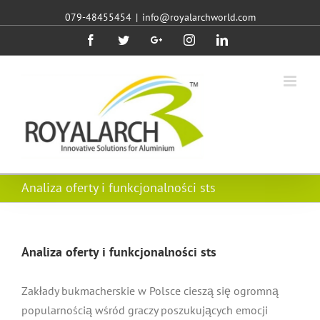
079-48455454
|
info@royalarchworld.com
Facebook
Twitter
Google+
Instagram
Linkedin
Analiza oferty i funkcjonalności sts
Analiza oferty i funkcjonalności sts
Zakłady bukmacherskie w Polsce cieszą się ogromną
popularnością wśród graczy poszukujących emocji