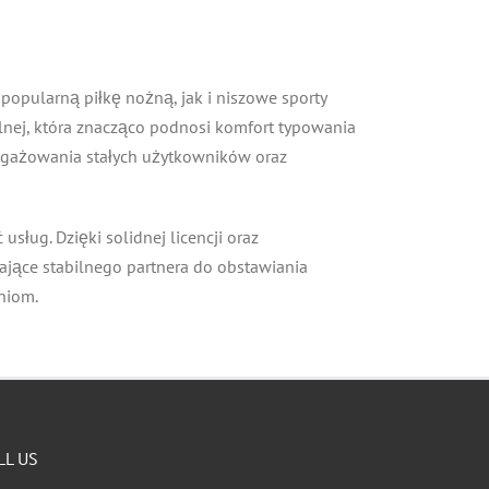
opularną piłkę nożną, jak i niszowe sporty
bilnej, która znacząco podnosi komfort typowania
ngażowania stałych użytkowników oraz
ług. Dzięki solidnej licencji oraz
ające stabilnego partnera do obstawiania
niom.
LL US