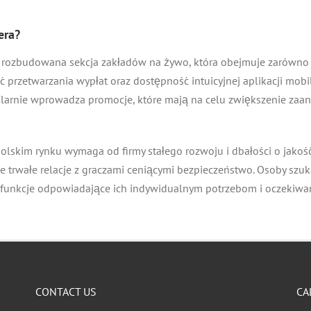
era?
 rozbudowana sekcja zakładów na żywo, która obejmuje zarówno p
ść przetwarzania wypłat oraz dostępność intuicyjnej aplikacji mo
arnie wprowadza promocje, które mają na celu zwiększenie zaa
im rynku wymaga od firmy stałego rozwoju i dbałości o jakość us
e trwałe relacje z graczami ceniącymi bezpieczeństwo. Osoby szuk
 funkcje odpowiadające ich indywidualnym potrzebom i oczekiwa
CONTACT US
CA