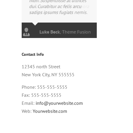
nibh. Suspendisse at ultrices
dui. Curabitur ac felis arcu
sadips ipsums fugiats nemis.
Luke Beck
,
Theme Fusion
Contact Info
12345 north Street
New York City, NY 555555
Phone: 555-555-5555
Fax: 555-555-5555
Email:
info@yourwebsite.com
Web:
Yourwebsite.com