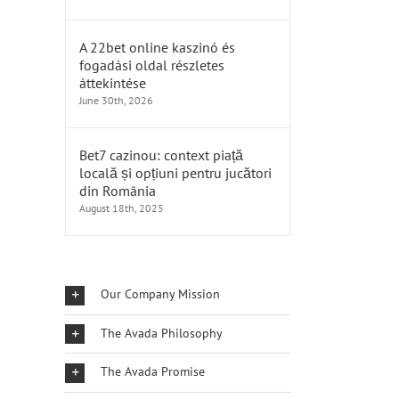
A 22bet online kaszinó és
fogadási oldal részletes
áttekintése
June 30th, 2026
Bet7 cazinou: context piață
locală și opțiuni pentru jucători
din România
August 18th, 2025
Our Company Mission
The Avada Philosophy
The Avada Promise