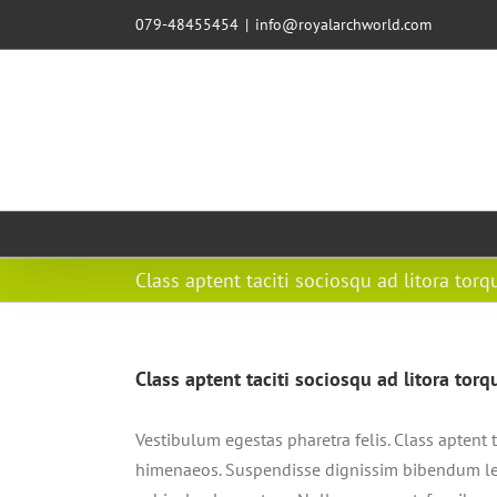
079-48455454
|
info@royalarchworld.com
Class aptent taciti sociosqu ad litora tor
Class aptent taciti sociosqu ad litora tor
Vestibulum egestas pharetra felis. Class aptent 
himenaeos. Suspendisse dignissim bibendum lec