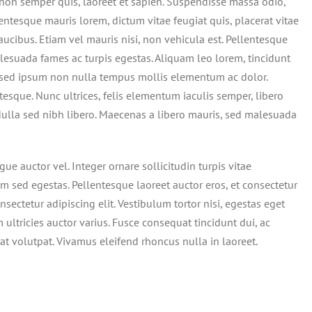
non semper quis, laoreet et sapien. Suspendisse massa odio,
entesque mauris lorem, dictum vitae feugiat quis, placerat vitae
aucibus. Etiam vel mauris nisi, non vehicula est. Pellentesque
alesuada fames ac turpis egestas. Aliquam leo lorem, tincidunt
m sed ipsum non nulla tempus mollis elementum ac dolor.
esque. Nunc ultrices, felis elementum iaculis semper, libero
 Nulla sed nibh libero. Maecenas a libero mauris, sed malesuada
ue auctor vel. Integer ornare sollicitudin turpis vitae
m sed egestas. Pellentesque laoreet auctor eros, et consectetur
sectetur adipiscing elit. Vestibulum tortor nisi, egestas eget
 ultricies auctor varius. Fusce consequat tincidunt dui, ac
rat volutpat. Vivamus eleifend rhoncus nulla in laoreet.