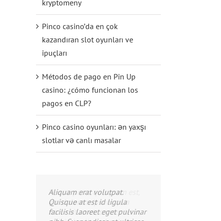
kryptomeny
Pinco casino’da en çok
kazandıran slot oyunları ve
ipuçları
Métodos de pago en Pin Up
casino: ¿cómo funcionan los
pagos en CLP?
Pinco casino oyunları: ən yaxşı
slotlar və canlı masalar
Aliquam erat volutpat.
Quisque at est id ligula
facilisis laoreet eget pulvinar