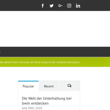
Facebook
Twitter
Google+
Instagram
Linkedin
s
lass aptent taciti sociosqu ad litora torquent per conubia nostra pers.
Popular
Recent
Comments
Die Welt der Unterhaltung bei
bwin entdecken
June 30th, 2026