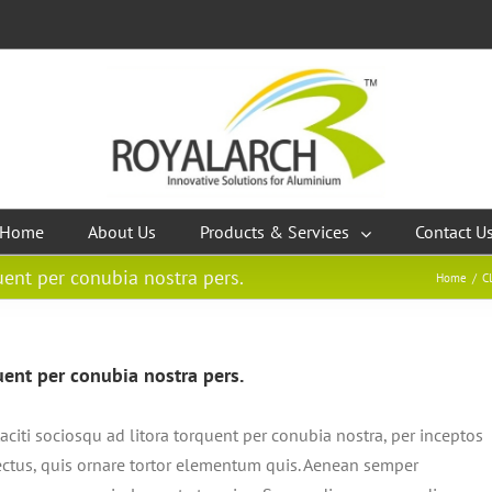
Home
About Us
Products & Services
Contact U
quent per conubia nostra pers.
Home
/
C
quent per conubia nostra pers.
taciti sociosqu ad litora torquent per conubia nostra, per inceptos
tus, quis ornare tortor elementum quis. Aenean semper