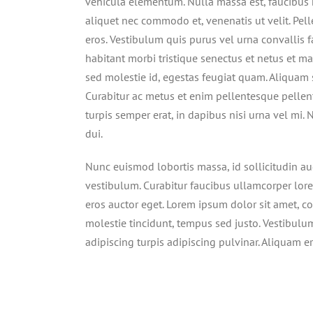
vehicula elementum. Nulla massa est, faucibus 
aliquet nec commodo et, venenatis ut velit. Pell
eros. Vestibulum quis purus vel urna convallis f
habitant morbi tristique senectus et netus et m
sed molestie id, egestas feugiat quam. Aliqua
Curabitur ac metus et enim pellentesque pellent
turpis semper erat, in dapibus nisi urna vel mi.
dui.
Nunc euismod lobortis massa, id sollicitudin aug
vestibulum. Curabitur faucibus ullamcorper lore
eros auctor eget. Lorem ipsum dolor sit amet, con
molestie tincidunt, tempus sed justo. Vestibulum
adipiscing turpis adipiscing pulvinar. Aliquam e