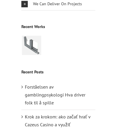
We Can Deliver On Projects
Recent Works
Recent Posts
Forståelsen av
gamblingpsykologi Hva driver
folk til å spille
Krok za krokom: ako začať hrať v
Cazeus Casino a využiť