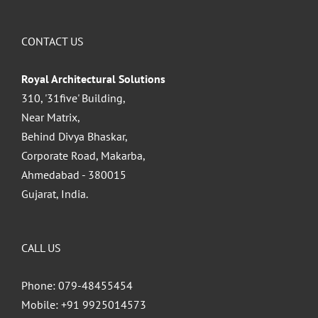
CONTACT US
Royal Architectural Solutions
310, '31five' Building,
Near Matrix,
Behind Divya Bhaskar,
Corporate Road, Makarba,
Ahmedabad - 380015
Gujarat, India.
CALL US
Phone: 079-48455454
Mobile: +91 9925014573