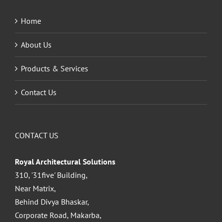
Home
About Us
Products & Services
Contact Us
CONTACT US
Royal Architectural Solutions
310, '31five' Building,
Near Matrix,
Behind Divya Bhaskar,
Corporate Road, Makarba,